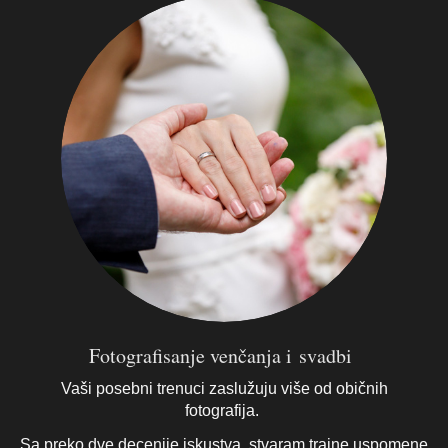
Fotografisanje venčanja i svadbi
Vaši posebni trenuci zaslužuju više od običnih
fotografija.
Sa preko dve decenije iskustva, stvaram trajne uspomene