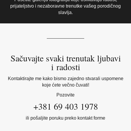
prijateljstvo i nezaboravne trenutke vašeg porodičnog
slavlja.
Sačuvajte svaki trenutak ljubavi
i radosti
Kontaktirajte me kako bismo zajedno stvarali uspomene
koje ćete večno čuvati!
Pozovite
+381 69 403 1978
ili pošaljite poruku preko kontakt forme