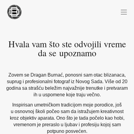
Hvala vam što ste odvojili vreme
da se upoznamo
Zovem se Dragan Burnać, ponosni sam otac blizanaca,
suprug i profesionalni fotograf iz Novog Sada. Više od 20
godina sa strašću beležim najvažnije trenutke i pretvaram
ih u uspomene koje traju večno.
Inspirisan umetničkom tradicijom moje porodice, još
u osnovnoj školi počeo sam da istražujem kreativnost
kroz objektiv aparata. Ono što je tada počelo kao hobi,
vremenom je preraslo u ljubav i profesiju kojoj sam
potpuno posvećen.