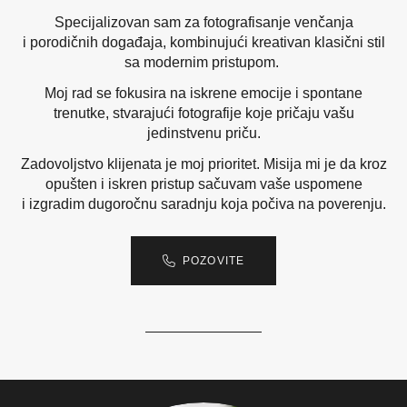
Specijalizovan sam za fotografisanje venčanja
i porodičnih događaja, kombinujući kreativan klasični stil
sa modernim pristupom.
Moj rad se fokusira na iskrene emocije i spontane
trenutke, stvarajući fotografije koje pričaju vašu
jedinstvenu priču.
Zadovoljstvo klijenata je moj prioritet. Misija mi je da kroz
opušten i iskren pristup sačuvam vaše uspomene
i izgradim dugoročnu saradnju koja počiva na poverenju.
POZOVITE