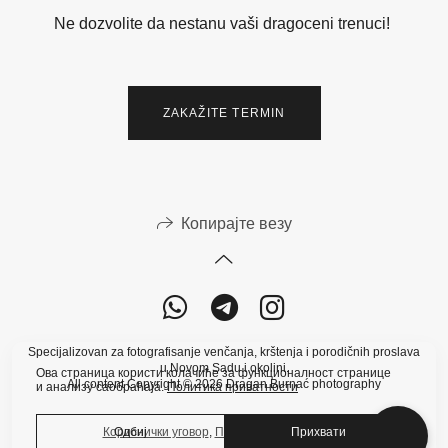
Ne dozvolite da nestanu vaši dragoceni trenuci!
ZAKAŽITE TERMIN
Копирајте везу
Specijalizovan za fotografisanje venčanja, krštenja i porodičnih proslava
u Novom Sadu i okolini.
Ова страница користи колачиће за функционалност странице
All content Copyright © 2026 Dragan Burnać photography
и анализу саобраћаја.
Политика приватности
Одбиј
Прихвати
Кориснички уговор
,
Политика приватности